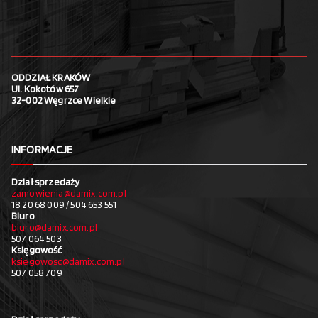
ODDZIAŁ KRAKÓW
Ul. Kokotów 657
32-002 Węgrzce Wielkie
INFORMACJE
Dział sprzedaży
zamowienia@damix.com.pl
18 20 68 009 / 504 653 551
Biuro
biuro@damix.com.pl
507 064 503
Księgowość
ksiegowosc@damix.com.pl
507 058 709