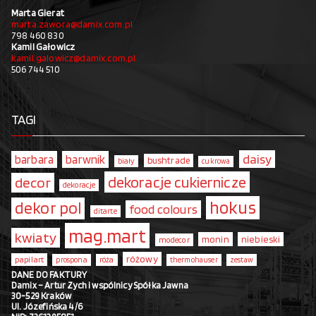
Marta Gierat
marta.zawora@damix.com.pl
798 460 830
Kamil Gałowicz
kamil.galowicz@damix.com.pl
506 744 510
TAGI
daisy
barbara
barwnik
bushtrade
biały
cukrowa
dekoracje cukiernicze
decor
dekoracje
hokus
dekor pol
food colours
ditarte
mag.mart
kwiaty
monin
niebieski
modecor
różowy
papilart
prospona
róża
thermohauser
zestaw
DANE DO FAKTURY
Damix – Artur Zych i wspólnicy Spółka Jawna
30-529 Kraków
Ul. Józefińska 4/6