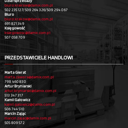
Dział sprzedaży
biuro.krakow@damix.com.pl
502 235 127/ 509 264 326/ 509 294 067
Biuro
biuro.krakow@damix.com.pl
691 821 349
Księgowość
ksiegowosc@damix.com.pl
507 058 709
PRZEDSTAWICIELE HANDLOWI
Marta Gierat
marta.zawora@damix.com.pl
798 460 830
Artur Bryniarski
artur.bryniarski@damix.com.pl
513 347 317
Kamil Gałowicz
kamil.galowicz@damix.com.pl
506 744 510
Marcin Zając
marcin.zajac@damix.com.pl
505 809 572