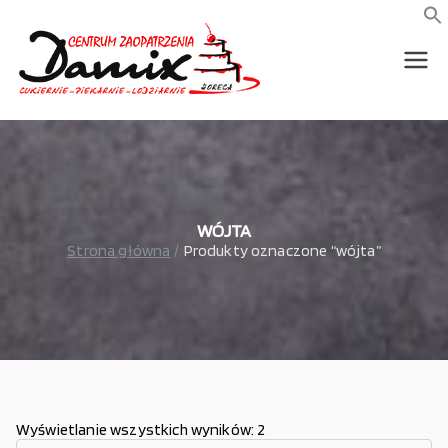
Przejdź
do
f
S
treści
wszystko dla piekarni,
Damix –
cukierni, lodziarni,
gastronomi
wszystko
dla
gastrono
WÓJTA
Strona główna
Produkty oznaczone “wójta”
mii
Wyświetlanie wszystkich wyników: 2