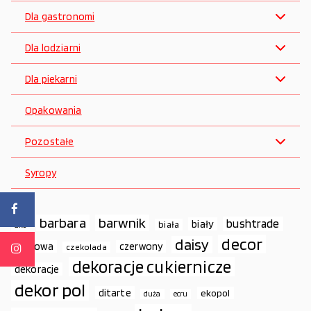
Dla gastronomi
Dla lodziarni
Dla piekarni
Opakowania
Pozostałe
Syropy
barbara
barwnik
bushtrade
biały
biała
ako
decor
daisy
cukrowa
czerwony
czekolada
dekoracje cukiernicze
dekoracje
dekor pol
ditarte
ekopol
duża
ecru