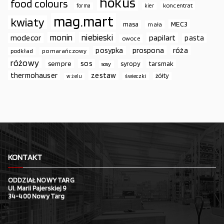
hokus
food colours
koncentrat
forma
kier
mag.mart
kwiaty
MEC3
masa
mała
monin
niebieski
papilart
modecor
pasta
owoce
prospona
róża
posypka
podkład
pomarańczowy
różowy
sos
sempre
syropy
tarsmak
sosy
thermohauser
zestaw
żółty
świeczki
w żelu
KONTAKT
ODDZIAŁ NOWY TARG
Ul. Marii Pajerskiej 9
34-400 Nowy Targ