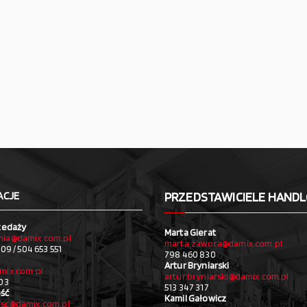
ACJE
PRZEDSTAWICIELE HAND
zedaży
Marta Gierat
ia@damix.com.pl
marta.zawora@damix.com.pl
09 / 504 653 551
798 460 830
Artur Bryniarski
mix.com.pl
artur.bryniarski@damix.com.pl
03
513 347 317
ść
Kamil Gałowicz
sc@damix.com.pl