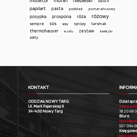
monin
niebieski
modecor
owoce
papilart
pasta
podkład
pomarańczowy
różowy
prospona
róża
posypka
sos
sempre
syropy
tarsmak
sosy
thermohauser
zestaw
świeczki
w żelu
żółty
KONTAKT
INFORM
ODDZIAŁ NOWY TARG
Dział spr
Ul. Marii Pajerskiej 9
zamowien
34-400 Nowy Targ
18 20 68 0
Biuro
biuro@da
507 064 5
Księgowo
ksiegowo