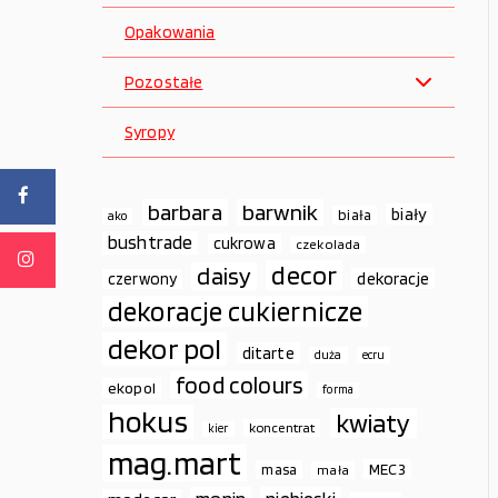
Opakowania
Pozostałe
Syropy
barbara
barwnik
biały
biała
ako
bushtrade
cukrowa
czekolada
decor
daisy
dekoracje
czerwony
dekoracje cukiernicze
dekor pol
ditarte
duża
ecru
food colours
ekopol
forma
hokus
kwiaty
koncentrat
kier
mag.mart
MEC3
masa
mała