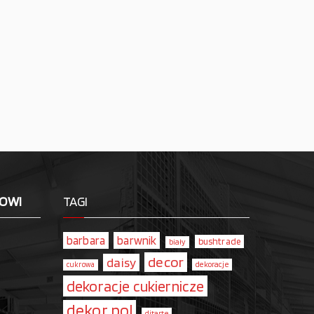
LOWI
TAGI
barbara
barwnik
bushtrade
biały
decor
daisy
dekoracje
cukrowa
dekoracje cukiernicze
dekor pol
ditarte