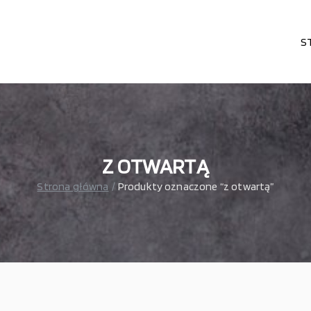
S
karni, cukierni, lodziarni, gastronomi
– wszystko dla gastronomi
Z OTWARTĄ
Strona główna
Produkty oznaczone “z otwartą”