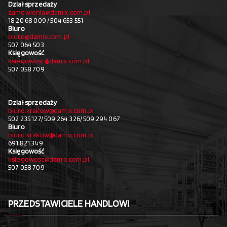
Dział sprzedaży
zamowienia@damix.com.pl
18 20 68 009 / 504 653 551
Biuro
biuro@damix.com.pl
507 064 503
Księgowość
ksiegowosc@damix.com.pl
507 058 709
Dział sprzedaży
biuro.krakow@damix.com.pl
502 235 127/ 509 264 326/ 509 294 067
Biuro
biuro.krakow@damix.com.pl
691 821 349
Księgowość
ksiegowosc@damix.com.pl
507 058 709
PRZEDSTAWICIELE HANDLOWI