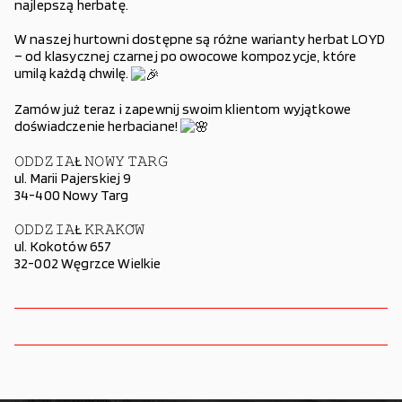
najlepszą herbatę.
W naszej hurtowni dostępne są różne warianty herbat LOYD
– od klasycznej czarnej po owocowe kompozycje, które
umilą każdą chwilę.
Zamów już teraz i zapewnij swoim klientom wyjątkowe
doświadczenie herbaciane!
𝙾𝙳𝙳𝚉𝙸𝙰Ł 𝙽𝙾𝚆𝚈 𝚃𝙰𝚁𝙶
ul. Marii Pajerskiej 9
34-400 Nowy Targ
𝙾𝙳𝙳𝚉𝙸𝙰Ł 𝙺𝚁𝙰𝙺𝙾́𝚆
ul. Kokotów 657
32-002 Węgrzce Wielkie
Nawigacja
wpisu