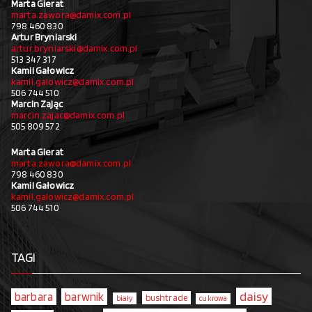
Marta Gierat
marta.zawora@damix.com.pl
798 460 830
Artur Bryniarski
artur.bryniarski@damix.com.pl
513 347 317
Kamil Gałowicz
kamil.galowicz@damix.com.pl
506 744 510
Marcin Zając
marcin.zajac@damix.com.pl
505 809 572
Marta Gierat
marta.zawora@damix.com.pl
798 460 830
Kamil Gałowicz
kamil.galowicz@damix.com.pl
506 744 510
TAGI
daisy
barbara
barwnik
bushtrade
biały
cukrowa