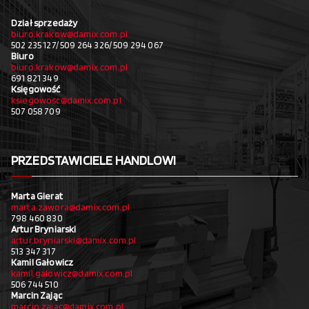
Dział sprzedaży
biuro.krakow@damix.com.pl
502 235 127/ 509 264 326/ 509 294 067
Biuro
biuro.krakow@damix.com.pl
691 821 349
Księgowość
ksiegowosc@damix.com.pl
507 058 709
PRZEDSTAWICIELE HANDLOWI
Marta Gierat
marta.zawora@damix.com.pl
798 460 830
Artur Bryniarski
artur.bryniarski@damix.com.pl
513 347 317
Kamil Gałowicz
kamil.galowicz@damix.com.pl
506 744 510
Marcin Zając
marcin.zajac@damix.com.pl