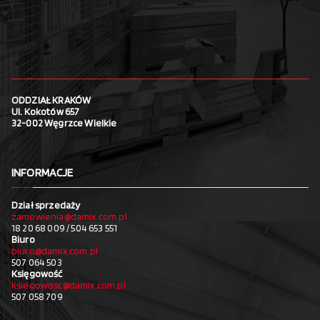
ODDZIAŁ KRAKÓW
Ul. Kokotów 657
32-002 Węgrzce Wielkie
INFORMACJE
Dział sprzedaży
zamowienia@damix.com.pl
18 20 68 009 / 504 653 551
Biuro
biuro@damix.com.pl
507 064 503
Księgowość
ksiegowosc@damix.com.pl
507 058 709