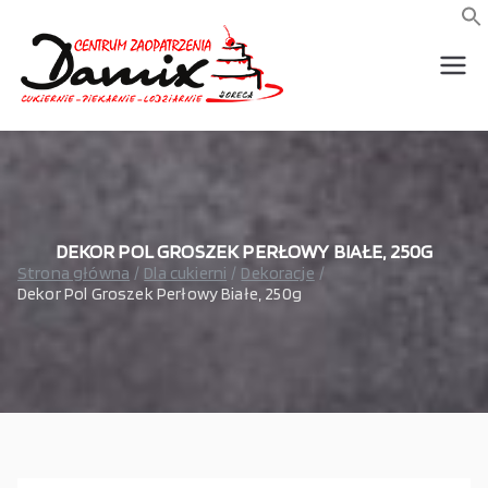
Przejdź
do
f
S
treści
wszystko dla piekarni,
Damix –
cukierni, lodziarni,
gastronomi
wszystko
dla
gastrono
DEKOR POL GROSZEK PERŁOWY BIAŁE, 250G
Strona główna
Dla cukierni
Dekoracje
Dekor Pol Groszek Perłowy Białe, 250g
mii