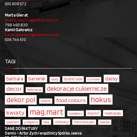
505 809 572
Marta Gierat
marta.zawora@damix.com.pl
798 460 830
Kamil Gałowicz
kamil.galowicz@damix.com.pl
506 744 510
TAGI
daisy
barbara
barwnik
bushtrade
biały
cukrowa
dekoracje cukiernicze
decor
dekoracje
hokus
dekor pol
food colours
ditarte
mag.mart
kwiaty
monin
niebieski
modecor
różowy
papilart
prospona
róża
thermohauser
zestaw
DANE DO FAKTURY
Damix – Artur Zych i wspólnicy Spółka Jawna