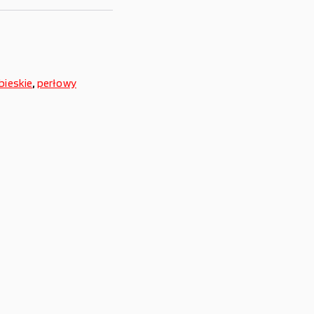
bieskie
,
perłowy