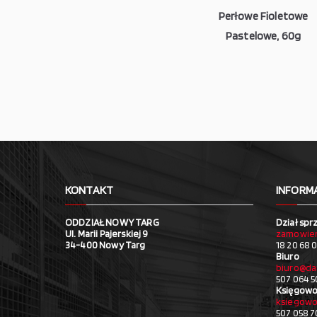
Perłowe Fioletowe
Pastelowe, 60g
KONTAKT
INFORM
ODDZIAŁ NOWY TARG
Dział spr
Ul. Marii Pajerskiej 9
zamowien
34-400 Nowy Targ
18 20 68 0
Biuro
biuro@da
507 064 5
Księgowo
ksiegowo
507 058 