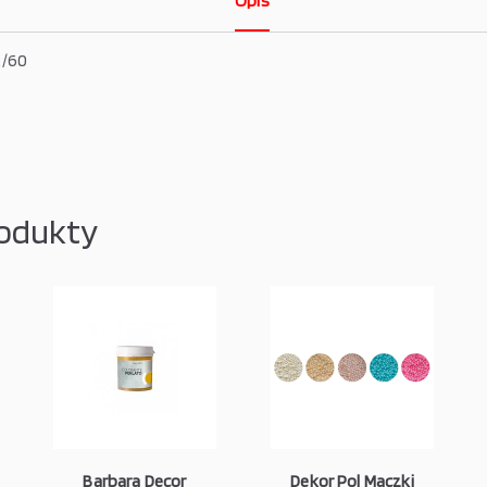
Opis
2/60
odukty
Barbara Decor
Dekor Pol Maczki