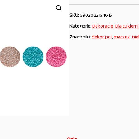
SKU:
5902022154615
Kategorie:
Dekoracje
,
Dla cukierni
Znaczniki:
dekor pol
,
maczek
,
nie