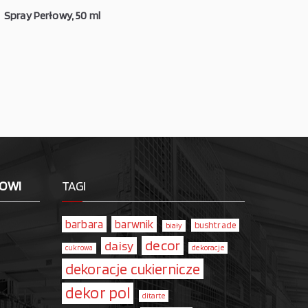
Spray Perłowy, 50 ml
LOWI
TAGI
barbara
barwnik
bushtrade
biały
decor
daisy
dekoracje
cukrowa
dekoracje cukiernicze
dekor pol
ditarte