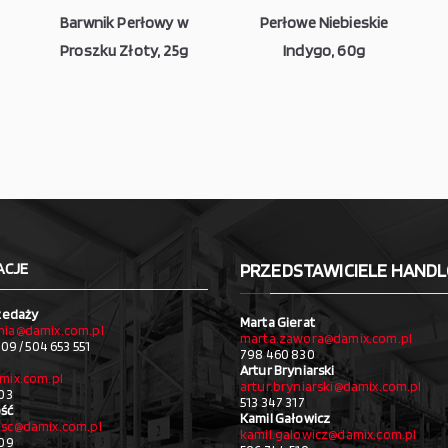
Barwnik Perłowy w
Perłowe Niebieskie
Proszku Złoty, 25g
Indygo, 60g
ACJE
PRZEDSTAWICIELE HAND
zedaży
Marta Gierat
ia@damix.com.pl
marta.zawora@damix.com.pl
09 / 504 653 551
798 460 830
Artur Bryniarski
mix.com.pl
artur.bryniarski@damix.com.pl
03
513 347 317
ść
Kamil Gałowicz
sc@damix.com.pl
kamil.galowicz@damix.com.pl
709