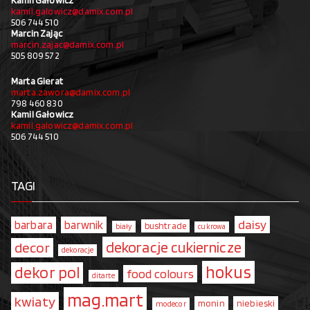
Kamil Gałowicz
kamil.galowicz@damix.com.pl
506 744 510
Marcin Zając
marcin.zajac@damix.com.pl
505 809 572
Marta Gierat
marta.zawora@damix.com.pl
798 460 830
Kamil Gałowicz
kamil.galowicz@damix.com.pl
506 744 510
TAGI
daisy
barbara
barwnik
bushtrade
biały
cukrowa
dekoracje cukiernicze
decor
dekoracje
hokus
dekor pol
food colours
ditarte
mag.mart
kwiaty
monin
niebieski
modecor