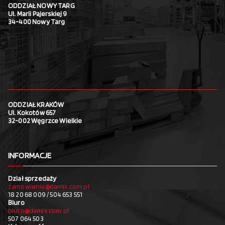
ODDZIAŁ NOWY TARG
Ul. Marii Pajerskiej 9
34-400 Nowy Targ
ODDZIAŁ KRAKÓW
Ul. Kokotów 657
32-002 Węgrzce Wielkie
INFORMACJE
Dział sprzedaży
zamowienia@damix.com.pl
18 20 68 009 / 504 653 551
Biuro
biuro@damix.com.pl
507 064 503