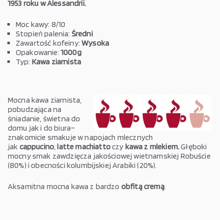
1953 roku w Alessandrii.
Moc kawy: 8/10
Stopień palenia:
Średni
Zawartość kofeiny:
Wysoka
Opakowanie:
1000g
Typ:
Kawa ziarnista
Mocna kawa ziarnista,
pobudzająca na
śniadanie, świetna do
domu jak i do biura–
znakomicie smakuje w napojach mlecznych
jak
cappucino
,
latte machiatto
czy
kawa z mlekiem.
Głęboki
mocny smak zawdzięcza jakościowej wietnamskiej Robuście
(80%) i obecności kolumbijskiej Arabiki (20%).
Aksamitna mocna kawa z bardzo
obfitą cremą
.