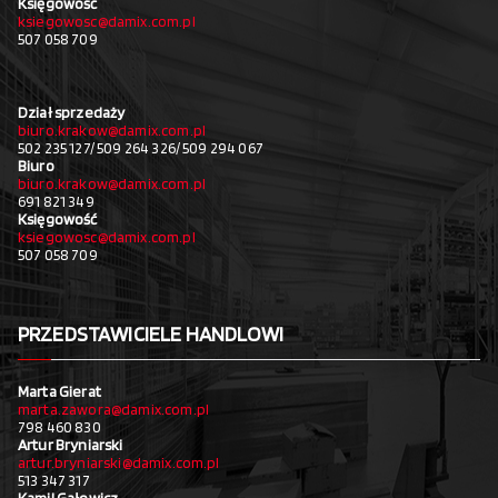
Księgowość
ksiegowosc@damix.com.pl
507 058 709
Dział sprzedaży
biuro.krakow@damix.com.pl
502 235 127/ 509 264 326/ 509 294 067
Biuro
biuro.krakow@damix.com.pl
691 821 349
Księgowość
ksiegowosc@damix.com.pl
507 058 709
PRZEDSTAWICIELE HANDLOWI
Marta Gierat
marta.zawora@damix.com.pl
798 460 830
Artur Bryniarski
artur.bryniarski@damix.com.pl
513 347 317