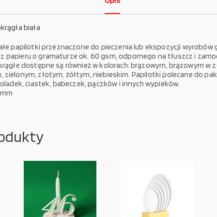
Opis
krągła biała
iałe papilotki przeznaczone do pieczenia lub ekspozycji wyrobów
 papieru o gramaturze ok. 60 gsm, odpornego na tłuszcz i zamo
okrągłe dostępne są również w kolorach: brązowym, brązowym w zł
 zielonym, złotym, żółtym, niebieskim. Papilotki polecane do pa
koladek, ciastek, babeczek, pączków i innych wypieków.
6 mm
odukty