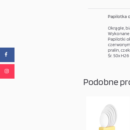
Papilotka o
Okrągłe, b
Wykonane z
Papilotki 
czerwonym,
pralin, cze
Śr. 50x H2
Podobne pr