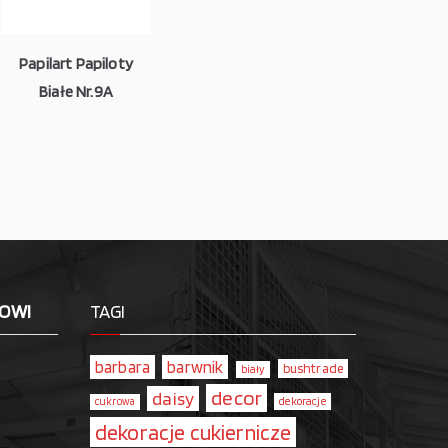
Papilart Papiloty
Białe Nr.9A
LOWI
TAGI
barbara
barwnik
bushtrade
biały
decor
daisy
dekoracje
cukrowa
dekoracje cukiernicze