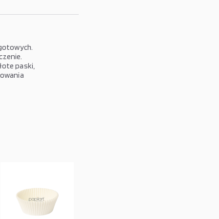
 gotowych.
czenie.
ote paski,
kowania