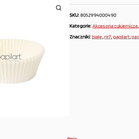
SKU:
8052994000490
Kategorie:
Akcesoria cukiernicze
Znaczniki:
białe
,
nr7
,
papilart
,
pap