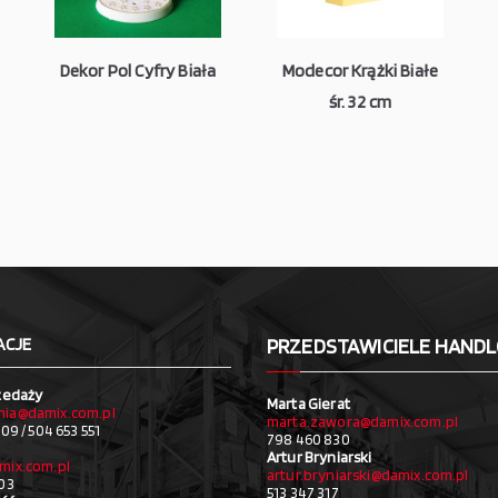
Dekor Pol Cyfry Biała
Modecor Krążki Białe
śr. 32 cm
ACJE
PRZEDSTAWICIELE HAND
zedaży
Marta Gierat
ia@damix.com.pl
marta.zawora@damix.com.pl
09 / 504 653 551
798 460 830
Artur Bryniarski
mix.com.pl
artur.bryniarski@damix.com.pl
03
513 347 317