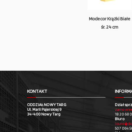
Modecor Krążki Białe
śr. 24 cm
KONTAKT
INFORM
ODDZIAŁ NOWY TARG
Dział spr
Ul. Marii Pajerskiej 9
zamowien
34-400 Nowy Targ
18 20 68 0
Biuro
biuro@da
507 064 5