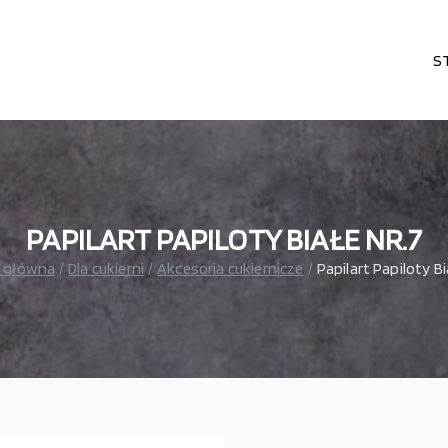
S
karni, cukierni, lodziarni, gastronomi
– wszystko dla gastronomi
PAPILART PAPILOTY BIAŁE NR.7
 główna
Dla cukierni
Akcesoria cukiernicze
Papilart Papiloty Bi