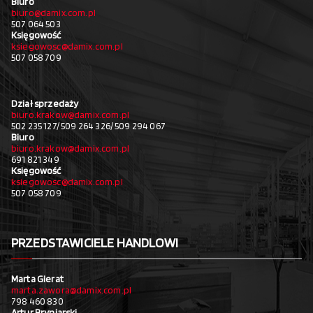
Biuro
biuro@damix.com.pl
507 064 503
Księgowość
ksiegowosc@damix.com.pl
507 058 709
Dział sprzedaży
biuro.krakow@damix.com.pl
502 235 127/ 509 264 326/ 509 294 067
Biuro
biuro.krakow@damix.com.pl
691 821 349
Księgowość
ksiegowosc@damix.com.pl
507 058 709
PRZEDSTAWICIELE HANDLOWI
Marta Gierat
marta.zawora@damix.com.pl
798 460 830
Artur Bryniarski