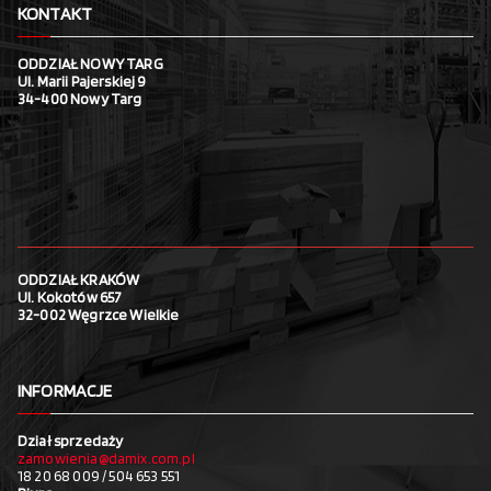
KONTAKT
ODDZIAŁ NOWY TARG
Ul. Marii Pajerskiej 9
34-400 Nowy Targ
ODDZIAŁ KRAKÓW
Ul. Kokotów 657
32-002 Węgrzce Wielkie
INFORMACJE
Dział sprzedaży
zamowienia@damix.com.pl
18 20 68 009 / 504 653 551