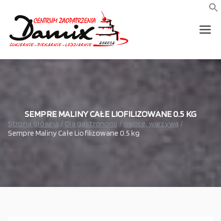
Przejdź
do
f
S
treści
wszystko dla piekarni,
Damix –
cukierni, lodziarni,
gastronomi
wszystko
dla
gastrono
SEMPRE MALINY CAŁE LIOFILIZOWANE 0.5 KG
Strona główna
Dla gastronomi
owoce, warzywa
Sempre Maliny Całe Liofilizowane 0.5 kg
mii