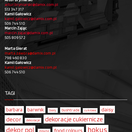
artur.bryniarski@damix.com.pl
513 347 317
Kamil Gałowicz
kamil.galowicz@damix.com.pl
506 744 510
Marcin Zając
marcin.zajac@damix.com.pl
505 809 572
Marta Gierat
marta.zawora@damix.com.pl
798 460 830
Kamil Gałowicz
kamil.galowicz@damix.com.pl
506 744 510
TAGI
daisy
barbara
barwnik
bushtrade
biały
cukrowa
dekoracje cukiernicze
decor
dekoracje
hokus
dekor pol
food colours
ditarte