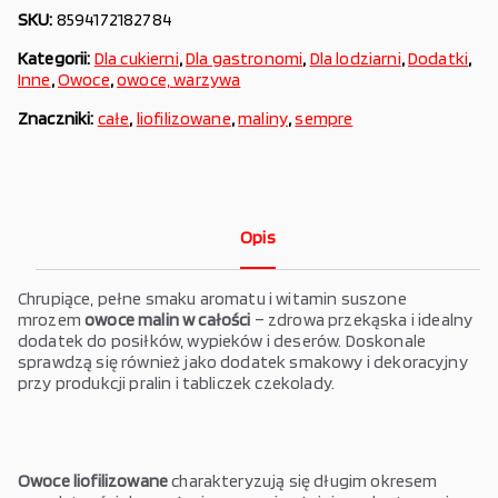
SKU:
8594172182784
Kategorii:
Dla cukierni
,
Dla gastronomi
,
Dla lodziarni
,
Dodatki
,
Inne
,
Owoce
,
owoce, warzywa
Znaczniki:
całe
,
liofilizowane
,
maliny
,
sempre
Opis
Chrupiące, pełne smaku aromatu i witamin suszone
mrozem
owoce malin w całości
– zdrowa przekąska i idealny
dodatek do posiłków, wypieków i deserów. Doskonale
sprawdzą się również jako dodatek smakowy i dekoracyjny
przy produkcji pralin i tabliczek czekolady.
Owoce liofilizowane
charakteryzują się długim okresem