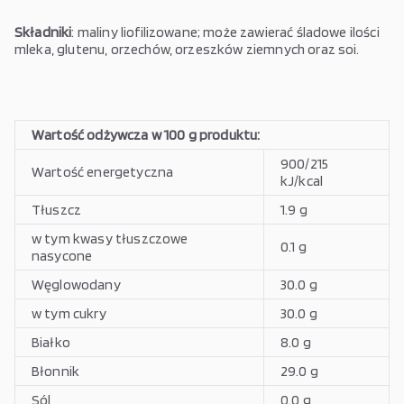
Składniki
: maliny liofilizowane; może zawierać śladowe ilości
mleka, glutenu, orzechów, orzeszków ziemnych oraz soi.
Wartość odżywcza w 100 g produktu:
900/215
Wartość energetyczna
kJ/kcal
Tłuszcz
1.9 g
w tym kwasy tłuszczowe
0.1 g
nasycone
Węglowodany
30.0 g
w tym cukry
30.0 g
Białko
8.0 g
Błonnik
29.0 g
Sól
0.0 g