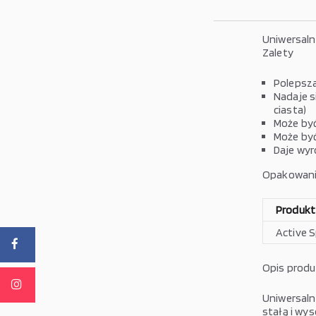
Uniwersaln
Zalety
Polepsz
Nadaje s
ciasta)
Może być
Może być
Daje wyr
Opakowan
Produkt
Active 
Opis prod
Uniwersaln
stałą i wy