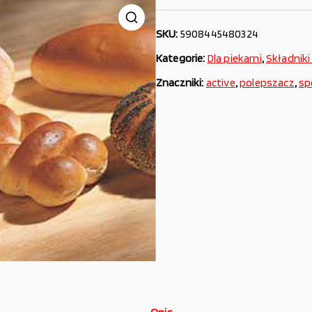
SKU:
5908445480324
Kategorie:
Dla piekarni
,
Składniki
Znaczniki:
active
,
polepszacz
,
sp