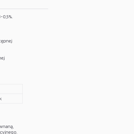
-0,5%.
tępnej
nej
k
ównaną,
kcyjnego.