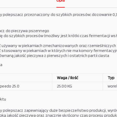
Opis
y polepszacz przeznaczony do szybkich procesów; dozowanie 0,3
acz do pieczywa pszennego
ię do szybkich procesów (możliwy jest krótki czas fermentacji ws
 używany w piekarniach zmechanizowanych oraz rzemieślniczych
 stosowany w piekarniach w których nie ma komory fermentacyj
ównaną jakość pieczywa z pierwszych i ostatnich partii ciasta
ia
Waga / Ilość
Typ
Speedo 25.0
25.00 KG
wore
uktu
y polepszacz zapewniający duże bezpieczeństwo produkcji, wyr
soką jakość pieczywa oraz znacznie skrócony czas procesu produ