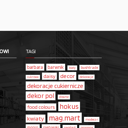
LOWI
TAGI
barbara
barwnik
bushtrade
biały
decor
daisy
dekoracje
cukrowa
dekoracje cukiernicze
dekor pol
ditarte
hokus
food colours
mag.mart
kwiaty
modecor
monin
niebieski
papilart
prospona