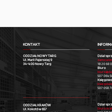
KONTAKT
INFORM
ODDZIAŁ NOWY TARG
Dział spr
Ul. Marii Pajerskiej 9
zamowien
34-400 Nowy Targ
18 20 68 0
Biuro
biuro@da
507 064 5
Księgowo
ksiegowo
507 058 
Dział spr
ODDZIAŁ KRAKÓW
biuro.kr
Ul. Kokotów 657