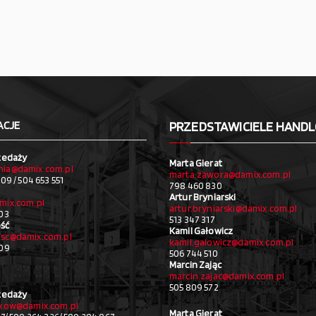
ACJE
PRZEDSTAWICIELE HAND
zedaży
Marta Gierat
ia@damix.com.pl
marta.zawora@damix.com.pl
09 / 504 653 551
798 460 830
Artur Bryniarski
mix.com.pl
artur.bryniarski@damix.com.pl
03
513 347 317
ść
Kamil Gałowicz
sc@damix.com.pl
kamil.galowicz@damix.com.pl
709
506 744 510
Marcin Zając
marcin.zajac@damix.com.pl
505 809 572
zedaży
akow@damix.com.pl
Marta Gierat