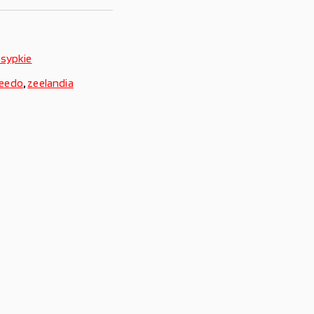
 sypkie
eedo
,
zeelandia