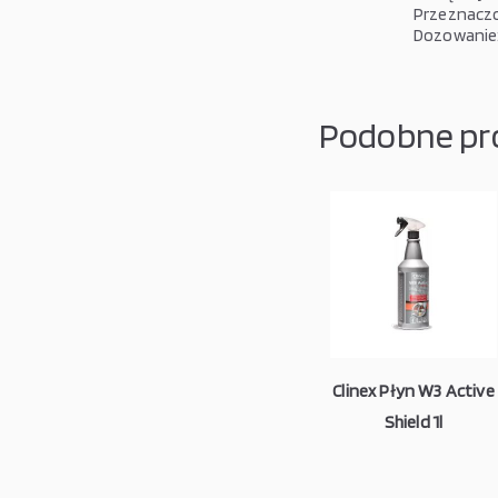
Przeznaczo
Dozowanie:
Podobne pr
Clinex Płyn W3 Active
Shield 1l