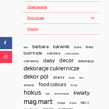
Opakowania
Pozostałe
Syropy
barbara
barwnik
biały
biała
ako
bushtrade
cukrowa
czekolada
decor
daisy
dekoracje
czerwony
dekoracje cukiernicze
dekor pol
ditarte
duża
ecru
food colours
ekopol
forma
hokus
kwiaty
koncentrat
kier
mag.mart
MEC3
masa
mała