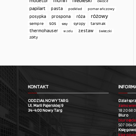
monin
niebieski
modecor
owoce
papilart
pasta
podkład
pomarańczowy
różowy
prospona
róża
posypka
sos
sempre
syropy
tarsmak
sosy
thermohauser
zestaw
świeczki
w żelu
żółty
KONTAKT
INFORM
ODDZIAŁ NOWY TARG
Dział spr
Ul. Marii Pajerskiej 9
zamowien
34-400 Nowy Targ
18 20 68 0
Biuro
biuro@da
507 064 5
Księgowo
ksiegowo