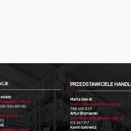
ACJE
PRZEDSTAWICIELE HAND
zedaży
Marta Gierat
ia@damix.com.pl
marta.zawora@damix.com.pl
09 / 504 653 551
798 460 830
Artur Bryniarski
mix.com.pl
artur.bryniarski@damix.com.pl
03
513 347 317
ść
Kamil Gałowicz
sc@damix.com.pl