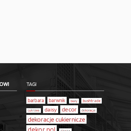
LOWI
TAGI
barbara
barwnik
bushtrade
biały
decor
daisy
dekoracje
cukrowa
dekoracje cukiernicze
dekor pol
ditarte