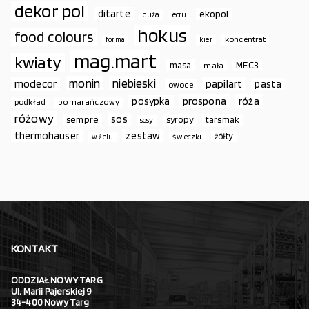
dekor pol
ditarte
ekopol
duża
ecru
hokus
food colours
koncentrat
forma
kier
mag.mart
kwiaty
MEC3
masa
mała
monin
niebieski
papilart
modecor
pasta
owoce
prospona
róża
posypka
podkład
pomarańczowy
różowy
sos
sempre
syropy
tarsmak
sosy
thermohauser
zestaw
żółty
świeczki
w żelu
KONTAKT
ODDZIAŁ NOWY TARG
Ul. Marii Pajerskiej 9
34-400 Nowy Targ