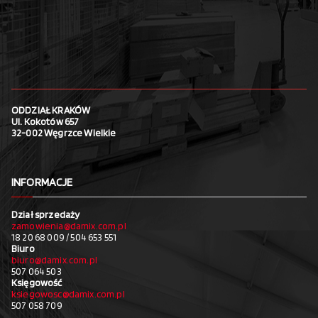
ODDZIAŁ KRAKÓW
Ul. Kokotów 657
32-002 Węgrzce Wielkie
INFORMACJE
Dział sprzedaży
zamowienia@damix.com.pl
18 20 68 009 / 504 653 551
Biuro
biuro@damix.com.pl
507 064 503
Księgowość
ksiegowosc@damix.com.pl
507 058 709