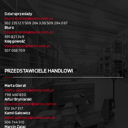
Dział sprzedaży
biuro.krakow@damix.com.pl
502 235 127/ 509 264 326/ 509 294 067
Biuro
biuro.krakow@damix.com.pl
691 821 349
Księgowość
ksiegowosc@damix.com.pl
507 058 709
PRZEDSTAWICIELE HANDLOWI
Marta Gierat
marta.zawora@damix.com.pl
798 460 830
Artur Bryniarski
artur.bryniarski@damix.com.pl
513 347 317
Kamil Gałowicz
kamil.galowicz@damix.com.pl
506 744 510
Marcin Zając