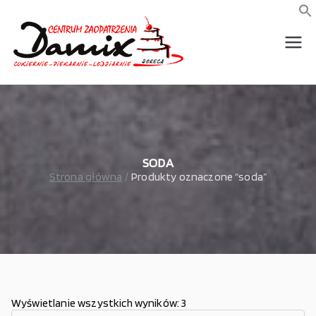
Przejdź
do
f
S
treści
wszystko dla piekarni,
Damix –
cukierni, lodziarni,
gastronomi
wszystko
dla
gastrono
SODA
Strona główna
Produkty oznaczone “soda”
mii
Wyświetlanie wszystkich wyników: 3