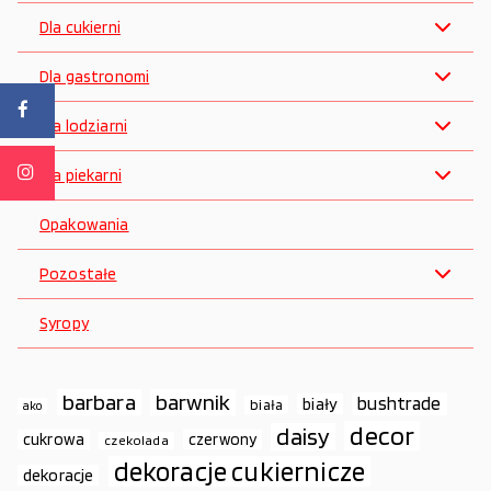
Dla cukierni
Dla gastronomi
Dla lodziarni
Dla piekarni
Opakowania
Pozostałe
Syropy
barbara
barwnik
bushtrade
biały
biała
ako
decor
daisy
cukrowa
czerwony
czekolada
dekoracje cukiernicze
dekoracje