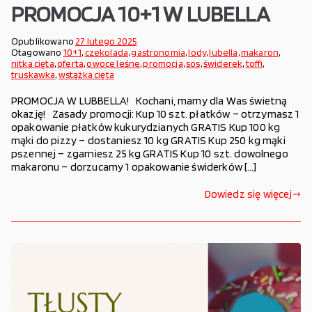
PROMOCJA 10+1 W LUBELLA
Opublikowano
27 lutego 2025
Otagowano
10+1
,
czekolada
,
gastronomia
,
lody
,
lubella
,
makaron
,
nitka cięta
,
oferta
,
owoce leśne
,
promocja
,
sos
,
świderek
,
toffi
,
truskawka
,
wstążka cięta
PROMOCJA W LUBBELLA! Kochani, mamy dla Was świetną
okazję! Zasady promocji: Kup 10 szt. płatków – otrzymasz 1
opakowanie płatków kukurydzianych GRATIS Kup 100 kg
mąki do pizzy – dostaniesz 10 kg GRATIS Kup 250 kg mąki
pszennej – zgarniesz 25 kg GRATIS Kup 10 szt. dowolnego
makaronu – dorzucamy 1 opakowanie świderków […]
Dowiedz się więcej