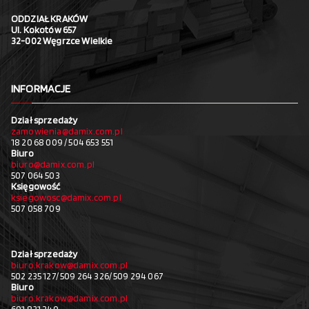
ODDZIAŁ KRAKÓW
Ul. Kokotów 657
32-002 Węgrzce Wielkie
INFORMACJE
Dział sprzedaży
zamowienia@damix.com.pl
18 20 68 009 / 504 653 551
Biuro
biuro@damix.com.pl
507 064 503
Księgowość
ksiegowosc@damix.com.pl
507 058 709
Dział sprzedaży
biuro.krakow@damix.com.pl
502 235 127/ 509 264 326/ 509 294 067
Biuro
biuro.krakow@damix.com.pl
691 821 349