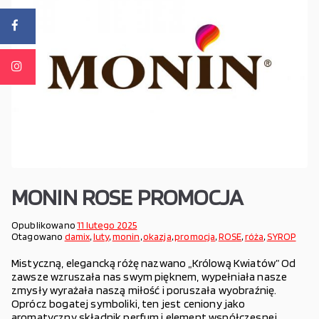
MONIN ROSE PROMOCJA
Opublikowano
11 lutego 2025
Otagowano
damix
,
luty
,
monin
,
okazja
,
promocja
,
ROSE
,
róża
,
SYROP
Mistyczną, elegancką różę nazwano „Królową Kwiatów” Od
zawsze wzruszała nas swym pięknem, wypełniała nasze
zmysły wyrażała naszą miłość i poruszała wyobraźnię.
Oprócz bogatej symboliki, ten jest ceniony jako
aromatyczny składnik perfum i element współczesnej