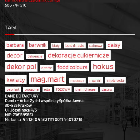
506 744 510
TAGI
daisy
barbara
barwnik
bushtrade
biały
cukrowa
dekoracje cukiernicze
decor
dekoracje
hokus
dekor pol
food colours
ditarte
mag.mart
kwiaty
monin
niebieski
modecor
różowy
papilart
prospona
róża
thermohauser
zestaw
DANE DO FAKTURY
Damix – Artur Zych i wspólnicy Spółka Jawna
30-529 Kraków
Ul. Józefińska 4/6
NIP: 7361395851
Nr. konta:
44 1240 4432 1111 0011 4401 0713