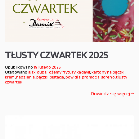
TŁUSTY CZWARTEK 2025
Opublikowano
19 lutego 2025
Otagowano
ajax
,
dubaj
,
dźemy
,
frytury
,
kadayif
,
kartony na pączki
,
krem
,
nadzienia
,
pączki
,
pistacja
,
powidła
,
promocja
,
soreno
,
tłusty
czwartek
Dowiedz się więcej