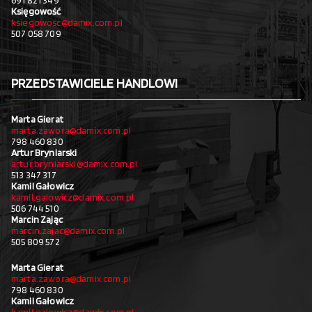
Księgowość
ksiegowosc@damix.com.pl
507 058 709
PRZEDSTAWICIELE HANDLOWI
Marta Gierat
marta.zawora@damix.com.pl
798 460 830
Artur Bryniarski
artur.bryniarski@damix.com.pl
513 347 317
Kamil Gałowicz
kamil.galowicz@damix.com.pl
506 744 510
Marcin Zając
marcin.zajac@damix.com.pl
505 809 572
Marta Gierat
marta.zawora@damix.com.pl
798 460 830
Kamil Gałowicz
kamil.galowicz@damix.com.pl