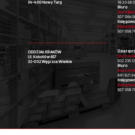
34-400 Nowy Targ
18 20 68 0
Biuro
biuro@da
507 064 5
Księgowo
ksiegowo
507 058 
Dział spr
ODDZIAŁ KRAKÓW
biuro.kr
Ul. Kokotów 657
502 235 1
32-002 Węgrzce Wielkie
Biuro
biuro.kr
691 821 3
Księgowo
ksiegowo
507 058 