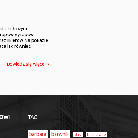
jest czołowym
yropów, syropów
z likierów. Na pokazie
ta jak również
Dowiedz się więcej
LOWI
TAGI
barbara
barwnik
bushtrade
biały