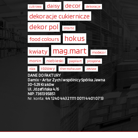
decor
daisy
dekoracje
cukrowa
dekoracje cukiernicze
dekor pol
ditarte
hokus
food colours
mag.mart
kwiaty
modecor
monin
niebieski
papilart
prospona
różowy
róża
thermohauser
zestaw
DANE DO FAKTURY
Damix – Artur Zych i wspólnicy Spółka Jawna
30-529 Kraków
Ul. Józefińska 4/6
NIP: 7361395851
Nr. konta:
44 1240 4432 1111 0011 4401 0713