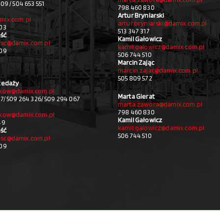
09 / 504 653 551
798 460 830
Artur Bryniarski
mix.com.pl
artur.bryniarski@damix.com.pl
03
513 347 317
ść
Kamil Gałowicz
sc@damix.com.pl
kamil.galowicz@damix.com.pl
709
506 744 510
Marcin Zając
marcin.zajac@damix.com.pl
505 809 572
zedaży
akow@damix.com.pl
Marta Gierat
27/ 509 264 326/ 509 294 067
marta.zawora@damix.com.pl
798 460 830
akow@damix.com.pl
Kamil Gałowicz
49
kamil.galowicz@damix.com.pl
ść
506 744 510
sc@damix.com.pl
709