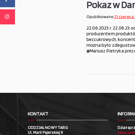
Pokaz w Da
Opublikowano
21 czerwca
22.06.2023 r. 22.06.23 
producentem produktów
bezcukrowych, koncentr
można było zdegustować
@Mariusz Pietryka prez
KONTAKT
INFORM
ODDZIAŁ NOWY TARG
Dział spr
Ul. Marii Pajerskiej 9
zamowien