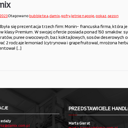
mix
 2023
Otagowano
bubble tea
,
damix
,
gofry
,
letnie napoje
,
pokaz
,
sezon
odbyła się prezentacja trzech firm: Monin- francuska firma, która 
 klasy Premium. W swojej ofercie posiada ponad 150 smaków: s
atów, puree owocowych, baz koktajlowych, sosów deserowych ora
 2 rodzaje lemoniad (cytrynowa i grapefruitowa), mrożona herba
entował […]
ACJE
PRZEDSTAWICIELE HAND
zedaży
Marta Gierat
ia@damix.com.pl
marta.zawora@damix.com.pl